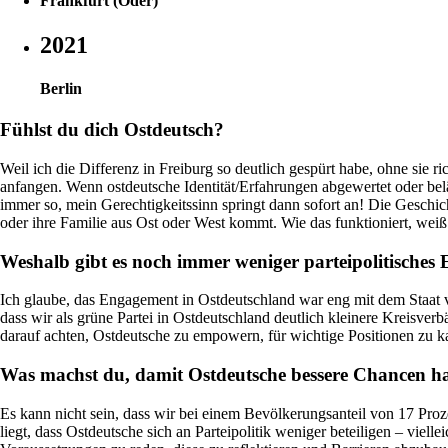
Frankfurt (Oder)
2021
Berlin
Fühlst du dich Ostdeutsch?
Weil ich die Differenz in Freiburg so deutlich gespürt habe, ohne sie 
anfangen. Wenn ostdeutsche Identität/Erfahrungen abgewertet oder bel
immer so, mein Gerechtigkeitssinn springt dann sofort an! Die Gesch
oder ihre Familie aus Ost oder West kommt. Wie das funktioniert, weiß 
Weshalb gibt es noch immer weniger parteipolitische
Ich glaube, das Engagement in Ostdeutschland war eng mit dem Staat v
dass wir als grüne Partei in Ostdeutschland deutlich kleinere Kreisver
darauf achten, Ostdeutsche zu empowern, für wichtige Positionen zu k
Was machst du, damit Ostdeutsche bessere Chancen h
Es kann nicht sein, dass wir bei einem Bevölkerungsanteil von 17 Proz
liegt, dass Ostdeutsche sich an Parteipolitik weniger beteiligen – viell