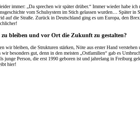
n leider immer: „Da sprechen wir später drüber.“ Immer wieder habe ich
ionsgeschichte vom Schulsystem im Stich gelassen wurden… Später in 
adrid auf die Straße. Zurück in Deutschland ging es um Europa, den Bre
chlicher!
zu bleiben und vor Ort die Zukunft zu gestalten?
sen wir bleiben, die Strukturen stärken, Nöte aus erster Hand verstehen
n wir besonders gut, denn in den meisten „Ostfamilien“ gab es Umbruc
 junge Person, die erst 1990 geboren ist und jahrelang in Freiburg gel
bt hier!