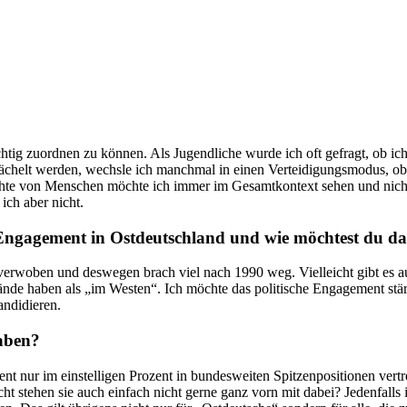
richtig zuordnen zu können. Als Jugendliche wurde ich oft gefragt, ob i
ächelt werden, wechsle ich manchmal in einen Verteidigungsmodus, obwo
ichte von Menschen möchte ich immer im Gesamtkontext sehen und nich
ich aber nicht.
s Engagement in Ostdeutschland und wie möchtest du d
erwoben und deswegen brach viel nach 1990 weg. Vielleicht gibt es auc
bände haben als „im Westen“. Ich möchte das politische Engagement stär
andidieren.
aben?
ent nur im einstelligen Prozent in bundesweiten Spitzenpositionen vert
eicht stehen sie auch einfach nicht gerne ganz vorn mit dabei? Jedenfall