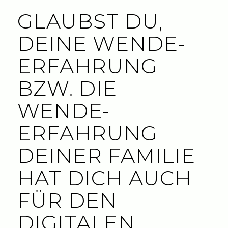
GLAUBST DU,
DEINE WENDE-
ERFAHRUNG
BZW. DIE
WENDE-
ERFAHRUNG
DEINER FAMILIE
HAT DICH AUCH
FÜR DEN
DIGITALEN