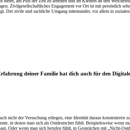
eit bietet, am Puls der Zeit zu arbeiten und im Kleinen an den Weich
gen. Zivilgesellschaftliches Engagement vor Ort ist mir persönlich sehr 
t. Der zivile und sachliche Umgang miteinander, vor allem in sozialen 
rfahrung deiner Familie hat dich auch für den Digit
ch nicht der Versuchung erliegen, eine Identität daraus konstruieren zu
te, in denen man sich als Ostdeutscher fühlt. Beispielsweise wenn m
haut. Oder wenn man sich berufen fühlt, in Gesprächen mit „Nicht-Ostd