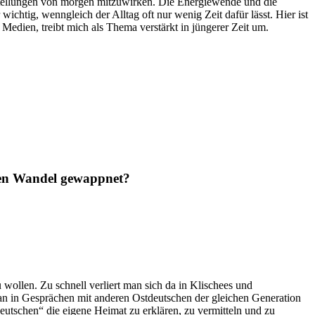
enstellungen von morgen mitzuwirken. Die Energiewende und die
wichtig, wenngleich der Alltag oft nur wenig Zeit dafür lässt. Hier ist
Medien, treibt mich als Thema verstärkt in jüngerer Zeit um.
alen Wandel gewappnet?
 wollen. Zu schnell verliert man sich da in Klischees und
an in Gesprächen mit anderen Ostdeutschen der gleichen Generation
eutschen“ die eigene Heimat zu erklären, zu vermitteln und zu