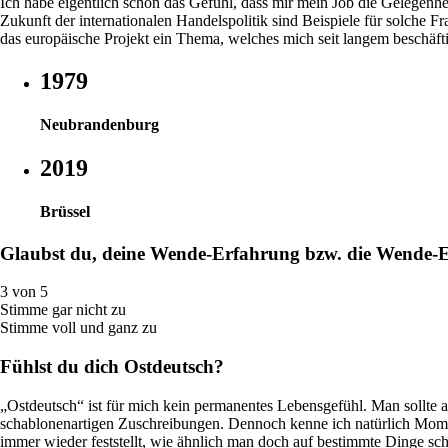
Ich habe eigentlich schon das Gefühl, dass mir mein Job die Gelegenh
Zukunft der internationalen Handelspolitik sind Beispiele für solche Fra
das europäische Projekt ein Thema, welches mich seit langem beschäftig
1979
Neubrandenburg
2019
Brüssel
Glaubst du, deine Wende-Erfahrung bzw. die Wende-E
3 von 5
Stimme gar nicht zu
Stimme voll und ganz zu
Fühlst du dich Ostdeutsch?
„Ostdeutsch“ ist für mich kein permanentes Lebensgefühl. Man sollte au
schablonenartigen Zuschreibungen. Dennoch kenne ich natürlich Momen
immer wieder feststellt, wie ähnlich man doch auf bestimmte Dinge sc