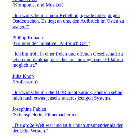
(Komponist und Musiker)
"Ich wünsche mir mehr Rebellion, gerade unter jungen
Ostdeutschen. Es liegt an uns, den Aufbruch im Osten zu
wagen!"
Philipp Rubach
(Gründer der Initiative "Aufbruch Ost")
"Ich bin froh, in einer freien und offenen Gesellschaft zu
leben und dankbar, dass dies in Thüringen seit 30 Jahren
möglich ist."
Julia Knop
(Professorin)
"Ich wünsche mir die DDR nicht zurück, aber ich sehne
mich nach etwas jenseits unseres jetzigen Systems."
Josephine Fabian
(Schauspielerin, Filmemacherin)
"Die große Welt war und ist für mich spannender als der
deutsche Westen."