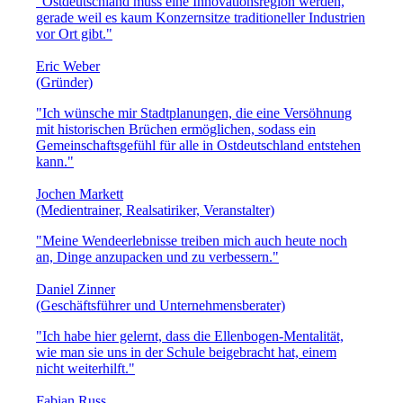
"Ostdeutschland muss eine Innovationsregion werden,
gerade weil es kaum Konzernsitze traditioneller Industrien
vor Ort gibt."
Eric Weber
(Gründer)
"Ich wünsche mir Stadtplanungen, die eine Versöhnung
mit historischen Brüchen ermöglichen, sodass ein
Gemeinschaftsgefühl für alle in Ostdeutschland entstehen
kann."
Jochen Markett
(Medientrainer, Realsatiriker, Veranstalter)
"Meine Wendeerlebnisse treiben mich auch heute noch
an, Dinge anzupacken und zu verbessern."
Daniel Zinner
(Geschäftsführer und Unternehmensberater)
"Ich habe hier gelernt, dass die Ellenbogen-Mentalität,
wie man sie uns in der Schule beigebracht hat, einem
nicht weiterhilft."
Fabian Russ