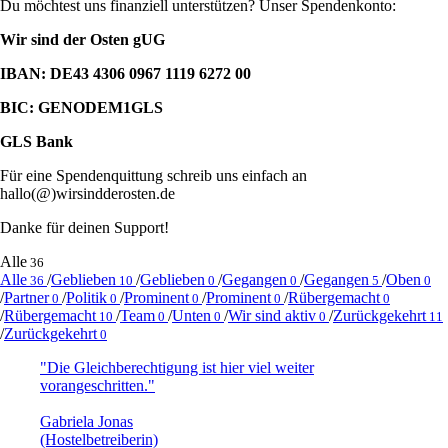
Du möchtest uns finanziell unterstützen? Unser Spendenkonto:
Wir sind der Osten gUG
IBAN: DE43 4306 0967 1119 6272 00
BIC: GENODEM1GLS
GLS Bank
Für eine Spendenquittung schreib uns einfach an
hallo(@)wirsindderosten.de
Danke für deinen Support!
Alle
36
Alle
/
Geblieben
/
Geblieben
/
Gegangen
/
Gegangen
/
Oben
36
10
0
0
5
0
/
Partner
/
Politik
/
Prominent
/
Prominent
/
Rübergemacht
0
0
0
0
0
/
Rübergemacht
/
Team
/
Unten
/
Wir sind aktiv
/
Zurückgekehrt
10
0
0
0
11
/
Zurückgekehrt
0
"Die Gleichberechtigung ist hier viel weiter
vorangeschritten."
Gabriela Jonas
(Hostelbetreiberin)