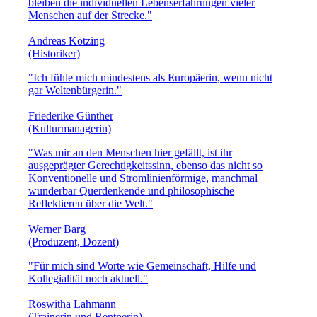
bleiben die individuellen Lebenserfahrungen vieler
Menschen auf der Strecke."
Andreas Kötzing
(Historiker)
"Ich fühle mich mindestens als Europäerin, wenn nicht
gar Weltenbürgerin."
Friederike Günther
(Kulturmanagerin)
"Was mir an den Menschen hier gefällt, ist ihr
ausgeprägter Gerechtigkeitssinn, ebenso das nicht so
Konventionelle und Stromlinienförmige, manchmal
wunderbar Querdenkende und philosophische
Reflektieren über die Welt."
Werner Barg
(Produzent, Dozent)
"Für mich sind Worte wie Gemeinschaft, Hilfe und
Kollegialität noch aktuell."
Roswitha Lahmann
(Trainerin und Rentnerin)