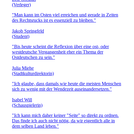
(Verleger)
"Man kann im Osten viel erreichen und gerade in Zeiten
des Rechtsrucks ist es essenziell zu bleiben."
Jakob Springfeld
(Student)
"Bis heute scheint die Reflexion über eine ost- oder
westdeutsche Vergangenheit eher ein Thema der
Ostdeutschen zu sein."
Julia Miehe
(Stadtkulturdirektorin)
"Ich glaube, dass damals wie heute die meisten Menschen
sich zu wenig mit der Wendezeit auseinandersetzen."
Isabel Will
(Schauspielerin)
"Ich kann mich daher keiner "Seite" so direkt zu ordnen.
Das finde ich auch nicht nötig, da wir eigentlich alle in
dem selben Land leben."