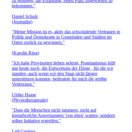
zu genügen, die Erfahrung, einen Platz zugewiesen zu
bekommen."
Daniel Schulz
(Journalist)
"Meine Mission ist es, aktiv das schwindende Vertrauen in
Politik und Demokratie in Gemeinden und Städten im
Osten zurück zu gewinnen."
(Karolin Ring)
"Ich habe Provisorien lieben gelernt, Pragmatismus hilft
mir heute noch, die Entwertung der Dinge , für die wir
standen, auch wenn wir den Staat nicht länger
unterstützen konnten, bedeutete für mich die größte
Verletzung."
Ulrike Haase
(Physiotherapeutin)
"Dass die Menschen nicht jammern, nicht auf
irgendwelche Anweisungen 'von oben' warten, sondern
selber Initiative ergreifen."
Leif Greinus