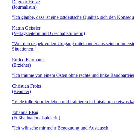
Dagmar Hotze
(Journalistin)
"Ich glaube, dass ist eine ostdeutsche Qualität, sich den Kon
Katrin Geissler
(Verlagsleiterin und Geschäftsführerin)
"Wer den respektvollen Umgang miteinander aus seinem Innersten 
Situationen."
Enrico Kurmann
(Erzieher)
"Ich träume von einem Osten ohne rechte und linke Randparteie
Christian Frohs
(Beamter)
"Viele tolle Sportler leben und trainieren in Potsdam, so etwas 
Johanna Elsig
(Fußballnationalspielerin)
"Ich wünsche mir mehr Begegnung und Austausch."