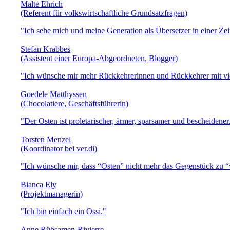
Malte Ehrich
(Referent für volkswirtschaftliche Grundsatzfragen)
"Ich sehe mich und meine Generation als Übersetzer in einer Zeit
Stefan Krabbes
(Assistent einer Europa-Abgeordneten, Blogger)
"Ich wünsche mir mehr Rückkehrerinnen und Rückkehrer mit viel
Goedele Matthyssen
(Chocolatiere, Geschäftsführerin)
"Der Osten ist proletarischer, ärmer, sparsamer und bescheidener
Torsten Menzel
(Koordinator bei ver.di)
"Ich wünsche mir, dass “Osten” nicht mehr das Gegenstück zu “w
Bianca Ely
(Projektmanagerin)
"Ich bin einfach ein Ossi."
Anne Rübsamen-Rivierre