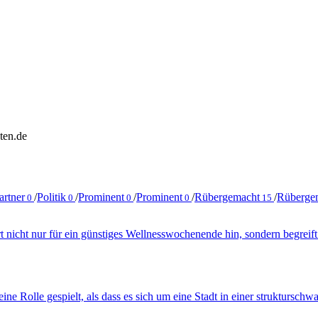
ten.de
artner
/
Politik
/
Prominent
/
Prominent
/
Rübergemacht
/
Rüberge
0
0
0
0
15
hrt nicht nur für ein günstiges Wellnesswochenende hin, sondern begreift
ine Rolle gespielt, als dass es sich um eine Stadt in einer struktursch