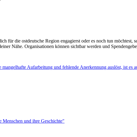
h für die ostdeutsche Region engagierst oder es noch tun möchtest, sch
 deiner Nähe. Organisationen können sichtbar werden und Spendengeber
 mangelhafte Aufarbeitung und fehlende Anerkennung auslöst, ist es 
ie Menschen und ihre Geschichte"