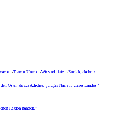
macht
/
Team
/
Unten
/
Wir sind aktiv
/
Zurückgekehrt
0
0
0
0
3
 den Osten als zusätzliches, gültiges Narrativ dieses Landes."
wachen Region handelt."