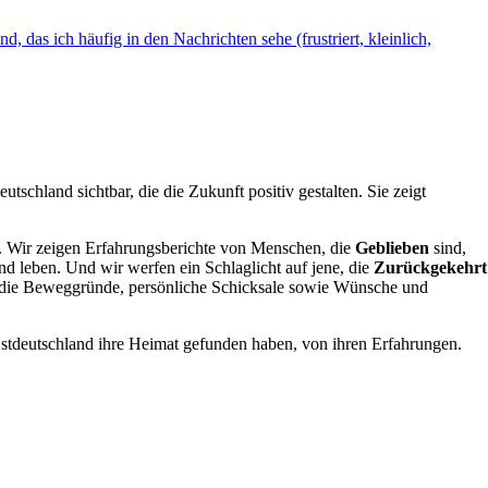
 das ich häufig in den Nachrichten sehe (frustriert, kleinlich,
schland sichtbar, die die Zukunft positiv gestalten. Sie zeigt
en. Wir zeigen Erfahrungsberichte von Menschen, die
Geblieben
sind,
nd leben. Und wir werfen ein Schlaglicht auf jene, die
Zurückgekehrt
du die Beweggründe, persönliche Schicksale sowie Wünsche und
stdeutschland ihre Heimat gefunden haben, von ihren Erfahrungen.