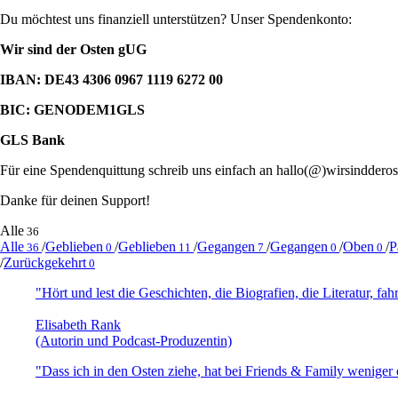
Du möchtest uns finanziell unterstützen? Unser Spendenkonto:
Wir sind der Osten gUG
IBAN: DE43 4306 0967 1119 6272 00
BIC: GENODEM1GLS
GLS Bank
Für eine Spendenquittung schreib uns einfach an hallo(@)wirsindderos
Danke für deinen Support!
Alle
36
Alle
/
Geblieben
/
Geblieben
/
Gegangen
/
Gegangen
/
Oben
/
P
36
0
11
7
0
0
/
Zurückgekehrt
0
"Hört und lest die Geschichten, die Biografien, die Literatur, fa
Elisabeth Rank
(Autorin und Podcast-Produzentin)
"Dass ich in den Osten ziehe, hat bei Friends & Family weniger e