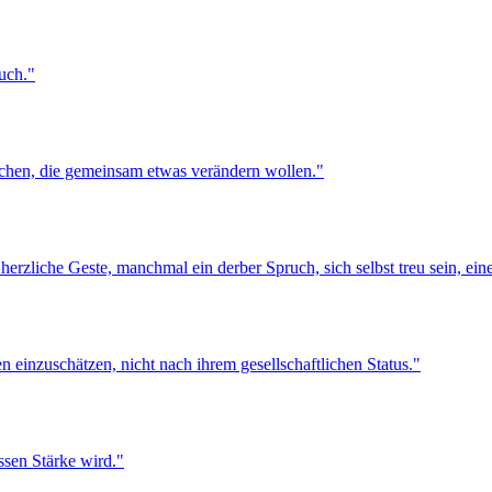
auch."
schen, die gemeinsam etwas verändern wollen."
 herzliche Geste, manchmal ein derber Spruch, sich selbst treu sein, ei
en einzuschätzen, nicht nach ihrem gesellschaftlichen Status."
ssen Stärke wird."